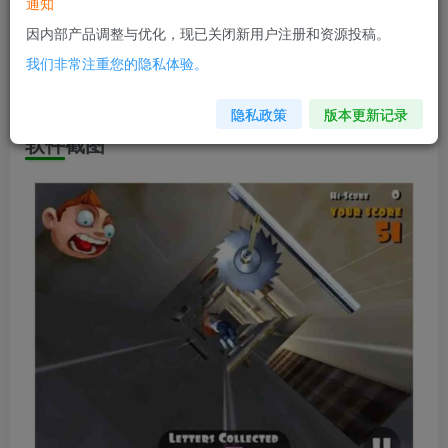
软件信息
通知
因内部产品调整与优化，现已关闭新用户注册和资源投稿。
兼容版本：安卓2.2+
我们非常注重您的隐私体验。
安装包大小：28.5M
隐私政策
版本更新记录
软件截图