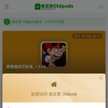
老豆荚 Oldpods版本：v10.3.0 泡芙
收藏备用站，保持联系不迷路！
老豆荚 Oldpods版本：v10.3.0 泡芙
0
346
10
弗莱德高空坠落_1.0.16
首页
软件下载
分类
32位
正文
孙笑川258
关注
私信
欢迎访问 老豆荚 Oldpods
4个月前更新