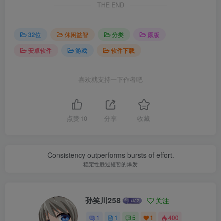
THE END
32位
休闲益智
分类
原版
安卓软件
游戏
软件下载
喜欢就支持一下作者吧
点赞
10
分享
收藏
Consistency outperforms bursts of effort.
稳定性胜过短暂的爆发
孙笑川258
关注
1
1
5
1
400