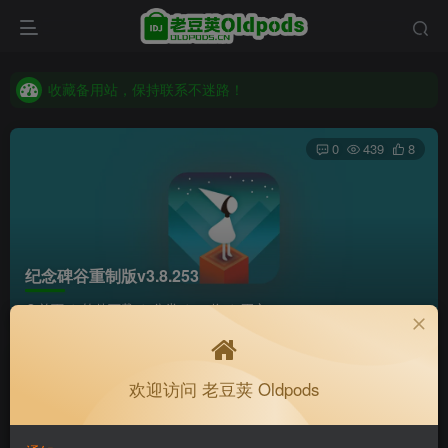
收藏备用站，保持联系不迷路！
老豆荚 Oldpods版本：v10.3.0 泡芙
收藏备用站，保持联系不迷路！
老豆荚 Oldpods版本：v10.3.0 泡芙
0
439
8
纪念碑谷重制版v3.8.253
首页
软件下载
分类
32位
正文
Infiniti.
关注
私信
欢迎访问 老豆荚 Oldpods
4个月前更新