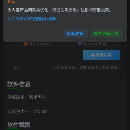
通知
付费资源
已售 15
纪念碑谷重制版v3.8.253
因内部产品调整与优化，现已关闭新用户注册和资源投稿。
此内容为付费资源，请付费后查看
我们非常注重您的隐私体验。
2
积分
隐私政策
版本更新记录
1
免费
黄金会员
钻石会员
登录购买
提示
此为高速下载，免费下载请见文章底部
软件信息
兼容版本：安卓8.0+
安装包大小：315.3M
软件截图