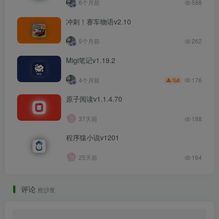
6个月前
588
冲刺！赛车物语v2.10
5个月前
262
Migi笔记v1.19.2
176
4个月前
8
原子阅读v1.1.4.70
37天前
188
程序猿小说v1201
25天前
164
评论
抢沙发