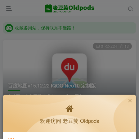
收藏备用站，保持联系不迷路！
老豆荚 Oldpods版本：v10.3.0 泡芙
收藏备用站，保持联系不迷路！
老豆荚 Oldpods版本：v10.3.0 泡芙
0
224
13
百度地图v15.12.22 IQOO Neo10 定制版
首页
软件下载
分类
64位
正文
K老于
关注
私信
欢迎访问 老豆荚 Oldpods
4个月前更新