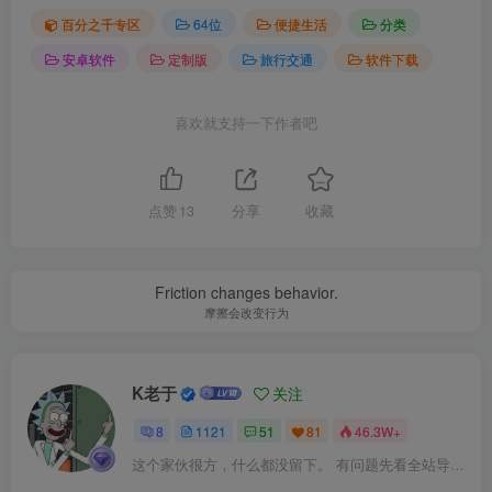
百分之千专区
64位
便捷生活
分类
安卓软件
定制版
旅行交通
软件下载
喜欢就支持一下作者吧
点赞
13
分享
收藏
Friction changes behavior.
摩擦会改变行为
K老于
关注
8
1121
51
81
46.3W+
这个家伙很方，什么都没留下。 有问题先看全站导航页，解决不了再@我！