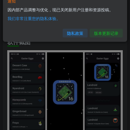
软件信息
通知
因内部产品调整与优化，现已关闭新用户注册和资源投稿。
兼容版本：安卓5.0+
我们非常注重您的隐私体验。
安装包大小：5.2M
隐私政策
版本更新记录
软件截图