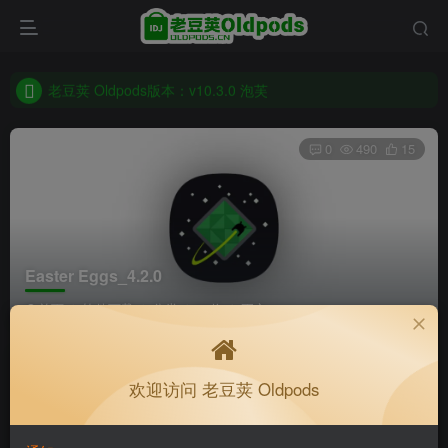
老豆荚 Oldpods版本：v10.3.0 泡芙
收藏备用站，保持联系不迷路！
老豆荚 Oldpods版本：v10.3.0 泡芙
0
490
15
Easter Eggs_4.2.0
首页
软件下载
分类
32位
正文
K老于
关注
私信
欢迎访问 老豆荚 Oldpods
4个月前更新