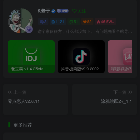
K老于
关注
8
1121
51
82
46.5W+
这个家伙很方，什么都没留下。 有问题先看全站导航页，解决不了再@我！
老豆荚 v1.4.2Beta
抖音极简版v9.9.2002
上一篇
下一篇
零点恋人v2.6.11
涂鸦跳跃2+_1.1
更多推荐