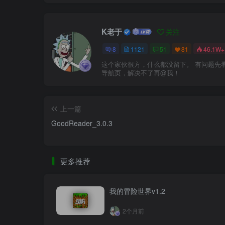
K老于
关注
8
1121
51
81
46.1W+
这个家伙很方，什么都没留下。 有问题先
导航页，解决不了再@我！
上一篇
GoodReader_3.0.3
更多推荐
我的冒险世界v1.2
2个月前