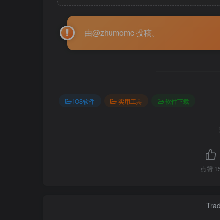
由@zhumomc 投稿。
iOS软件
实用工具
软件下载
点赞
1
Trad