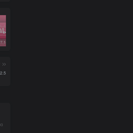
哔哩哔哩v7.14.1精简版
哔哩哔哩v5.48修复版
微信v6.7.3
QQ 
篇
R2.5
93