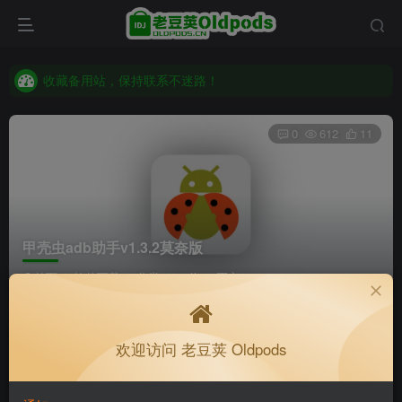
收藏备用站，保持联系不迷路！
老豆荚 Oldpods版本：v10.3.0 泡芙
收藏备用站，保持联系不迷路！
老豆荚 Oldpods版本：v10.3.0 泡芙
0
612
11
甲壳虫adb助手v1.3.2莫奈版
首页
软件下载
分类
32位
正文
冯114514
关注
私信
欢迎访问 老豆荚 Oldpods
4个月前更新