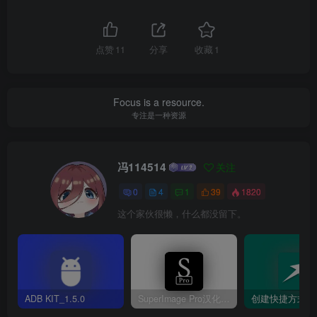
点赞
11
分享
收藏
1
Focus is a resource.
专注是一种资源
冯114514
关注
0
4
1
39
1820
这个家伙很懒，什么都没留下。
ADB KIT_1.5.0
SuperImage Pro汉化版v3.16.2
创建快捷方式v1.