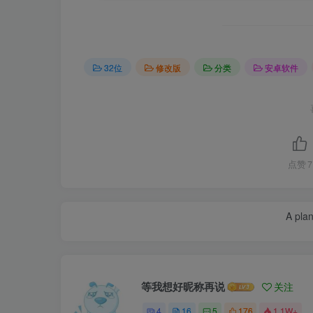
32位
修改版
分类
安卓软件
点赞
7
A plan
等我想好昵称再说
关注
4
16
5
176
1.1W+