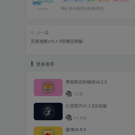
B站 @等我想好昵称再说_
上一篇
百度地图v10.1.0荣耀定制版
更多推荐
梦想商店街物语v2.2.2
7天前
心灵照片v1.1.2汉化版
2个月前
微博v6.8.0