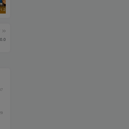
地铁跑酷v1.28.0北京版本
Lithium_0.24.5.1
WPS Office HD_9.0
篇
0.0
37
29