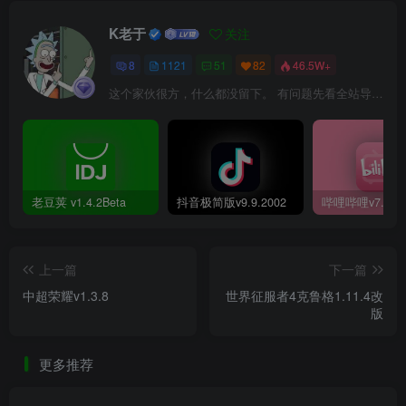
K老于
关注
8
1121
51
82
46.5W+
这个家伙很方，什么都没留下。 有问题先看全站导航页，解决不了再@我！
老豆荚 v1.4.2Beta
抖音极简版v9.9.2002
上一篇
下一篇
中超荣耀v1.3.8
世界征服者4克鲁格1.11.4改
版
更多推荐