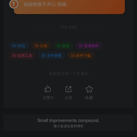
由@熬夜不开心 投稿。
THE END
32位
分类
原版
安卓软件
实用工具
文件管理
软件下载
喜欢就支持一下作者吧
点赞
9
分享
收藏
Small improvements compound.
微小改进会复利增长