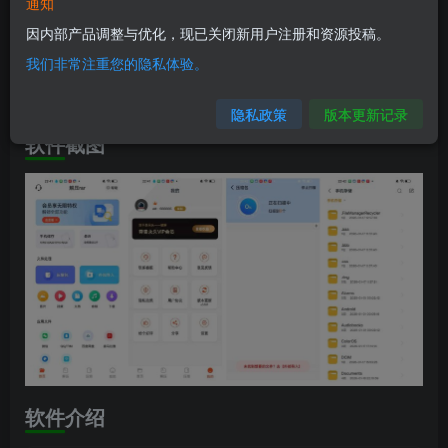
软件信息
通知
因内部产品调整与优化，现已关闭新用户注册和资源投稿。
兼容版本：安卓6.0+
我们非常注重您的隐私体验。
安装包大小：49.4M
隐私政策
版本更新记录
软件截图
软件介绍