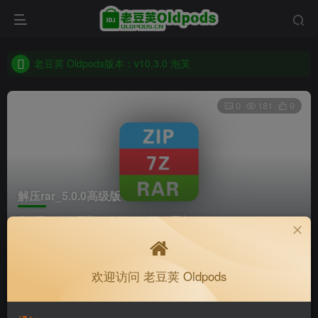
老豆荚 Oldpods版本：v10.3.0 泡芙
收藏备用站，保持联系不迷路！
老豆荚 Oldpods版本：v10.3.0 泡芙
0
181
9
解压rar_5.0.0高级版
首页
软件下载
分类
32位
正文
K老于
关注
私信
欢迎访问 老豆荚 Oldpods
4个月前更新