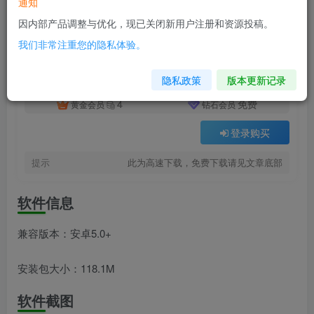
通知
付费资源
已售 22
ChatGPT_1.2025.329
因内部产品调整与优化，现已关闭新用户注册和资源投稿。
此内容为付费资源，请付费后查看
我们非常注重您的隐私体验。
8
积分
隐私政策
版本更新记录
4
免费
黄金会员
钻石会员
登录购买
提示
此为高速下载，免费下载请见文章底部
软件信息
兼容版本：安卓5.0+
安装包大小：118.1M
软件截图