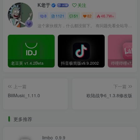
K老于
关注
8
1121
51
82
46.7W+
这个家伙很方，什么都没留下。 有问题先看全站导航页，解决不了再@我！
老豆荚 v1.4.2Beta
抖音极简版v9.9.2002
上一篇
下一篇
BiliMusic_1.11.0
欧陆战争6_1.3.8修改版
更多推荐
limbo_0.9.9