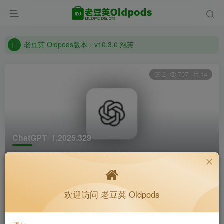
老豆荚 Oldpods版本：v10.3.0 泡芙
收藏备用站，保持联系不迷路！
老豆荚 Oldpods版本：v10.3.0 泡芙
2
707
14
ChatGPT_1.2025.329
首页
软件下载
分类
32位
正文
K老于
关注
私信
欢迎访问 老豆荚 Oldpods
4个月前更新