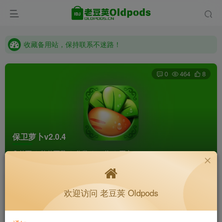
收藏备用站，保持联系不迷路！
老豆荚 Oldpods版本：v10.3.0 泡芙
收藏备用站，保持联系不迷路！
老豆荚 Oldpods版本：v10.3.0 泡芙
0
464
8
保卫萝卜v2.0.4
首页
软件下载
分类
32位
正文
K老于
关注
私信
欢迎访问 老豆荚 Oldpods
4个月前更新