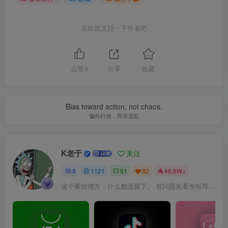
喜欢就支持一下作者吧
点赞
8
分享
收藏
Bias toward action, not chaos.
偏向行动，而非混乱
K老于
关注
8
1121
51
82
46.6W+
这个家伙很方，什么都没留下。 有问题先看全站导航页，解决不了再@我！