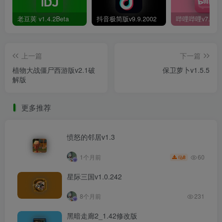
老豆荚 v1.4.2Beta
抖音极简版v9.9.2002
上一篇
下一篇
植物大战僵尸西游版v2.1破
保卫萝卜v1.5.5
解版
更多推荐
愤怒的邻居v1.3
60
1个月前
8
星际三国v1.0.242
8个月前
231
黑暗走廊2_1.42修改版