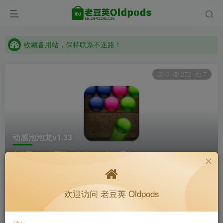
收藏备用站，保持联系不迷路！
老豆荚 Oldpods版本：v10.3.0 泡芙
收藏备用站，保持联系不迷路！
老豆荚 Oldpods版本：v10.3.0 泡芙
0
272
7
动感泡泡龙v1.33
首页
软件下载
分类
32位
正文
yeti2333
关注
私信
欢迎访问 老豆荚 Oldpods
4个月前更新