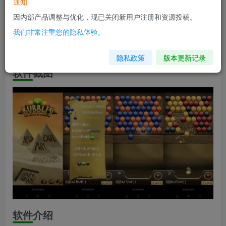
软件信息
通知
因内部产品调整与优化，现已关闭新用户注册和资源投稿。
兼容版本：安卓1.6+
我们非常注重您的隐私体验。
安装包大小：2.7M
隐私政策
版本更新记录
软件截图
软件介绍