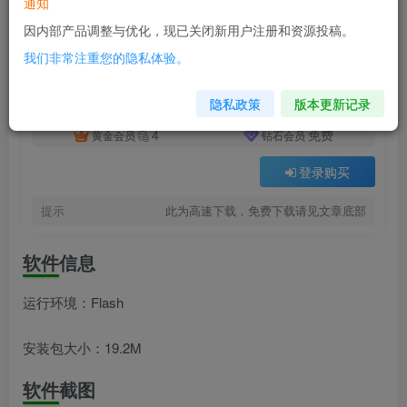
通知
付费资源
已售 3
战火英雄1：香草版Release 1.0.2
因内部产品调整与优化，现已关闭新用户注册和资源投稿。
此内容为付费资源，请付费后查看
我们非常注重您的隐私体验。
8
积分
隐私政策
版本更新记录
4
免费
黄金会员
钻石会员
登录购买
提示
此为高速下载，免费下载请见文章底部
软件信息
运行环境：Flash
安装包大小：19.2M
软件截图