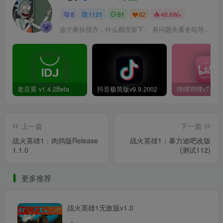
8
1121
51
82
46.6W+
这个家伙很方，什么都没留下。 有问题先看全站导航页，解决不了再@我！
老豆荚 v1.4.2Beta
抖音极简版v9.9.2002
上一篇
下一篇
战火英雄1：肉鸽版Release
战火英雄1：暴力迪吧改版
1.1.0
(测试112)
更多推荐
战火英雄1无敌版v1.0