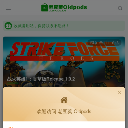
收藏备用站，保持联系不迷路！
老豆荚 Oldpods版本：v10.3.0 泡芙
收藏备用站，保持联系不迷路！
老豆荚 Oldpods版本：v10.3.0 泡芙
0
111
8
战火英雄1：香草版Release 1.0.2
首页
Flash游戏
正文
K老于
关注
私信
欢迎访问 老豆荚 Oldpods
6个月前更新