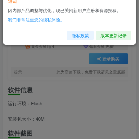
通知
付费资源
已售 1
战火英雄1：过载
因内部产品调整与优化，现已关闭新用户注册和资源投稿。
此内容为付费资源，请付费后查看
我们非常注重您的隐私体验。
8
积分
隐私政策
版本更新记录
4
免费
黄金会员
钻石会员
登录购买
提示
此为高速下载，免费下载请见文章底部
软件信息
运行环境：Flash
安装包大小：40M
软件截图