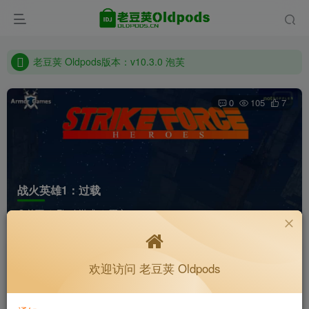
老豆荚 Oldpods版本：v10.3.0 泡芙
收藏备用站，保持联系不迷路！
老豆荚 Oldpods版本：v10.3.0 泡芙
0
105
7
战火英雄1：过载
首页
Flash游戏
正文
K老于
关注
私信
欢迎访问 老豆荚 Oldpods
6个月前更新