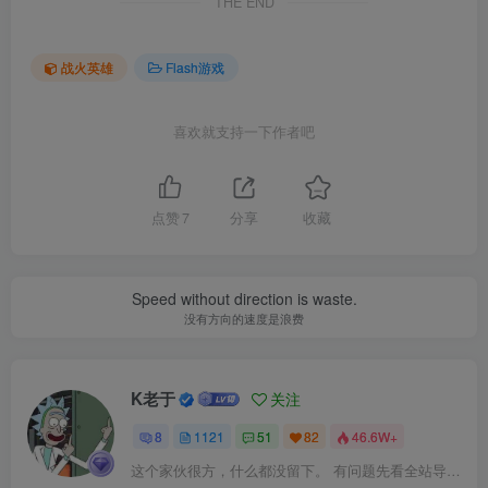
THE END
战火英雄
Flash游戏
喜欢就支持一下作者吧
点赞
7
分享
收藏
Speed without direction is waste.
没有方向的速度是浪费
K老于
关注
8
1121
51
82
46.6W+
这个家伙很方，什么都没留下。 有问题先看全站导航页，解决不了再@我！