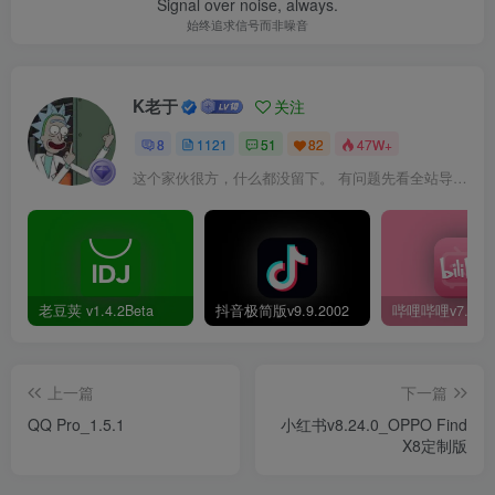
Signal over noise, always.
始终追求信号而非噪音
K老于
关注
8
1121
51
82
47W+
这个家伙很方，什么都没留下。 有问题先看全站导航页，解决不了再@我！
老豆荚 v1.4.2Beta
抖音极简版v9.9.2002
上一篇
下一篇
QQ Pro_1.5.1
小红书v8.24.0_OPPO Find
X8定制版