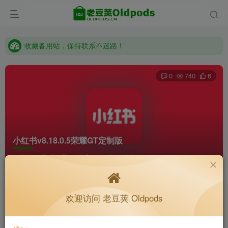
收藏备用站，保持联系不迷路！
老豆荚 Oldpods版本：v10.3.0 泡芙
收藏备用站，保持联系不迷路！
老豆荚 Oldpods版本：v10.3.0 泡芙
0
740
6
小红书v8.18.0.5荣耀GT定制版
首页
软件下载
分类
64位
正文
K老于
关注
私信
欢迎访问 老豆荚 Oldpods
5个月前更新