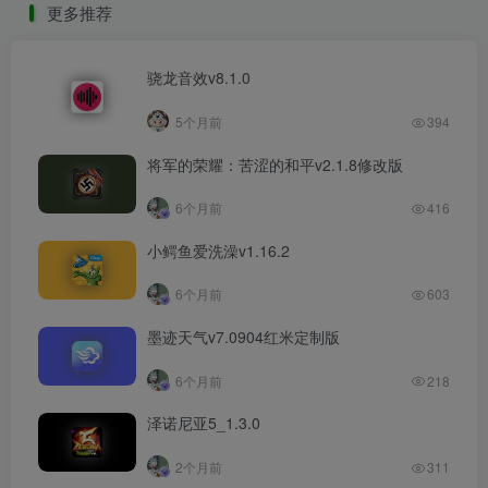
更多推荐
骁龙音效v8.1.0
5个月前
394
将军的荣耀：苦涩的和平v2.1.8修改版
6个月前
416
小鳄鱼爱洗澡v1.16.2
6个月前
603
墨迹天气v7.0904红米定制版
6个月前
218
泽诺尼亚5_1.3.0
2个月前
311