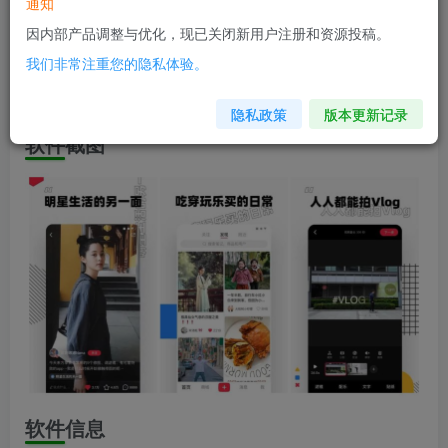
软件信息
通知
因内部产品调整与优化，现已关闭新用户注册和资源投稿。
兼容版本：安卓5.0+
我们非常注重您的隐私体验。
安装包大小：62.8M
隐私政策
版本更新记录
软件截图
软件信息