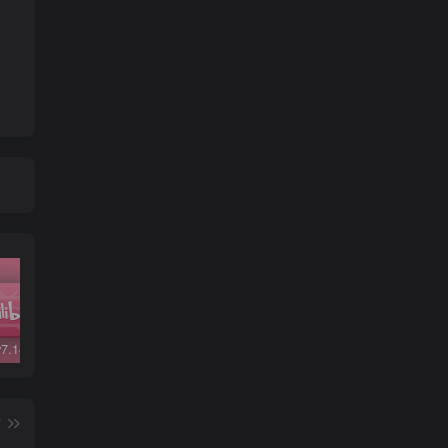
哔哩哔哩v7.14.1精简版
哔哩哔哩v5.48修复版
微信v6.7.3
QQ 
篇