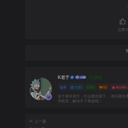
点赞
5
S
K老于
关注
8
1121
51
82
46.6W+
这个家伙很方，什么都没留下。 有问题先
导航页，解决不了再@我！
上一篇