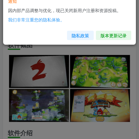
软件信息
通知
因内部产品调整与优化，现已关闭新用户注册和资源投稿。
兼容版本：安卓2.3+
我们非常注重您的隐私体验。
安装包大小：50M
隐私政策
版本更新记录
软件截图
软件介绍