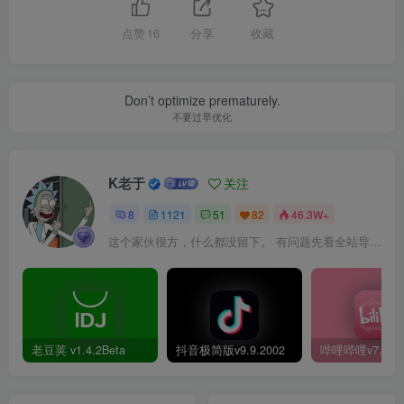
点赞
16
分享
收藏
Don’t optimize prematurely.
不要过早优化
K老于
关注
8
1121
51
82
46.3W+
这个家伙很方，什么都没留下。 有问题先看全站导航页，解决不了再@我！
老豆荚 v1.4.2Beta
抖音极简版v9.9.2002