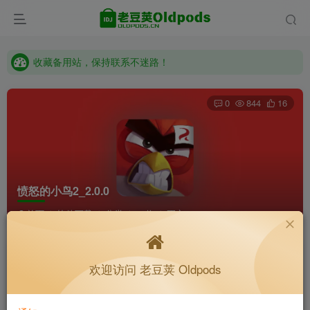
收藏备用站，保持联系不迷路！
老豆荚 Oldpods版本：v10.3.0 泡芙
收藏备用站，保持联系不迷路！
老豆荚 Oldpods版本：v10.3.0 泡芙
0
844
16
愤怒的小鸟2_2.0.0
首页
软件下载
分类
32位
正文
K老于
关注
私信
欢迎访问 老豆荚 Oldpods
5个月前更新