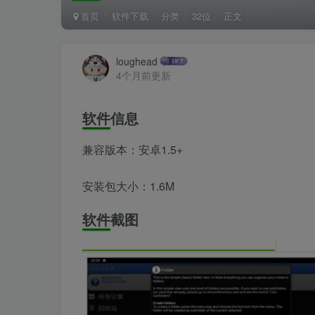
首页
软件下载
分类
32位
正文
loughead
4个月前更新
软件信息
兼容版本：安卓1.5+
安装包大小：1.6M
软件截图