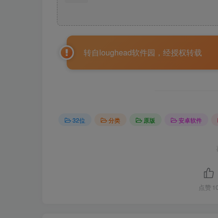
转自loughead软件园，经授权转载
32位
分类
原版
安卓软件
点赞
1