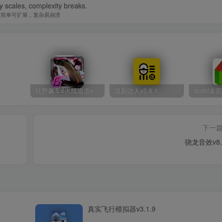
ty scales, complexity breaks.
简单可扩展，复杂易崩溃
狂野飙车6火线追击v1.2.9
追剧达人v3.6.1
dodol桌面
下一
骁龙音效v8.
真实飞行模拟器v3.1.9