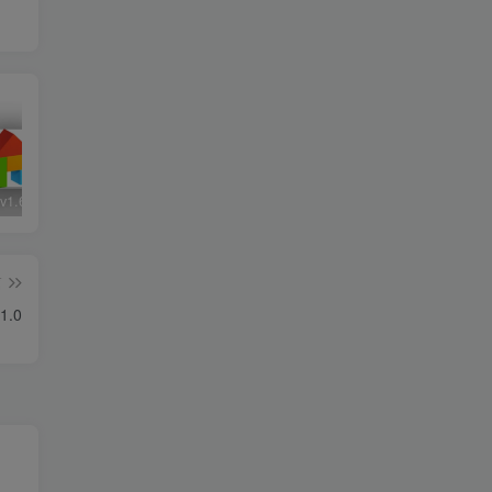
v1.6
AirDroid_4.2.5.0
WiFi密码查看器v4.9
骁龙
篇
1.0