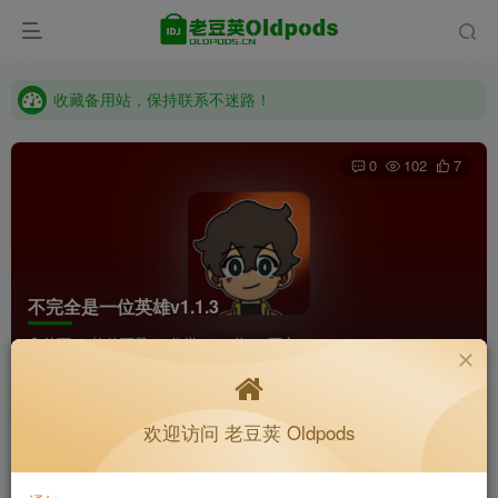
收藏备用站，保持联系不迷路！
老豆荚 Oldpods版本：v10.3.0 泡芙
收藏备用站，保持联系不迷路！
老豆荚 Oldpods版本：v10.3.0 泡芙
0
102
7
不完全是一位英雄v1.1.3
首页
软件下载
分类
64位
正文
K老于
关注
私信
欢迎访问 老豆荚 Oldpods
2个月前更新