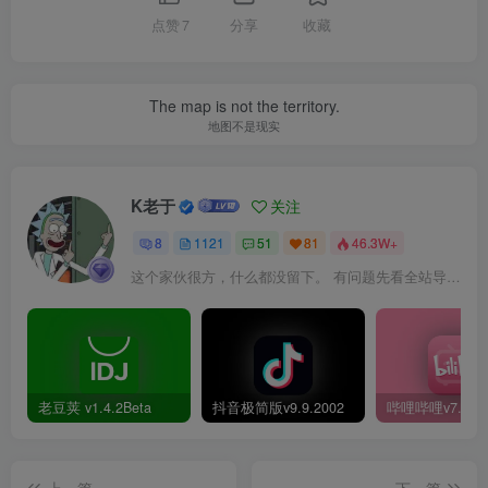
点赞
7
分享
收藏
The map is not the territory.
地图不是现实
K老于
关注
8
1121
51
81
46.3W+
这个家伙很方，什么都没留下。 有问题先看全站导航页，解决不了再@我！
老豆荚 v1.4.2Beta
抖音极简版v9.9.2002