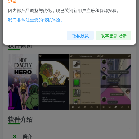
软件信息
通知
因内部产品调整与优化，现已关闭新用户注册和资源投稿。
兼容版本：安卓7.1+
我们非常注重您的隐私体验。
安装包大小：91.1M
隐私政策
版本更新记录
软件截图
软件介绍
简介