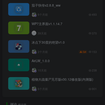
茄子快传v2.8.8_ww
6个月前
493
WP7主界面v1.1.14.7
39天前
370
冰点下30度的绝望v1.0
153
2个月前
8
AirLW_1.0.0
10天前
238
植物大战僵尸无尽版v30.12修改版(内测版)
6个月前
901
评论
抢沙发