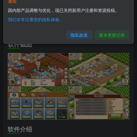
软件信息
通知
因内部产品调整与优化，现已关闭新用户注册和资源投稿。
兼容版本：安卓4.0.3+
我们非常注重您的隐私体验。
安装包大小：19.7M
隐私政策
版本更新记录
软件截图
软件介绍