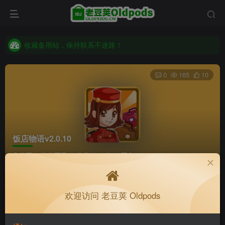
收藏备用站，保持联系不迷路！
老豆荚 Oldpods版本：v10.3.0 泡芙
收藏备用站，保持联系不迷路！
老豆荚 Oldpods版本：v10.3.0 泡芙
0
165
10
饭店物语v2.0.10
首页
软件下载
分类
32位
正文
K老于
关注
私信
欢迎访问 老豆荚 Oldpods
2个月前更新