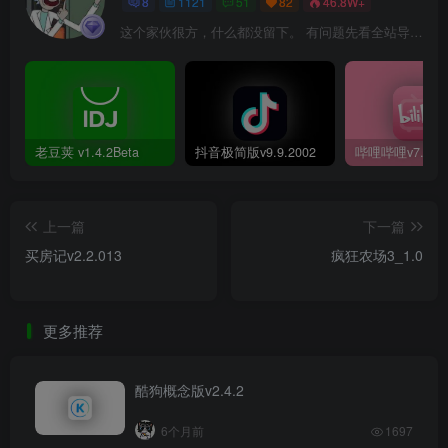
8
1121
51
82
46.8W+
这个家伙很方，什么都没留下。 有问题先看全站导航页，解决不了再@我！
老豆荚 v1.4.2Beta
抖音极简版v9.9.2002
上一篇
下一篇
买房记v2.2.013
疯狂农场3_1.0
更多推荐
酷狗概念版v2.4.2
6个月前
1697