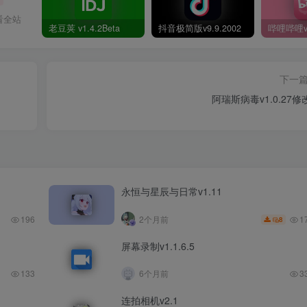
看全站
老豆荚 v1.4.2Beta
抖音极简版v9.9.2002
下一
阿瑞斯病毒v1.0.27修
永恒与星辰与日常v1.11
1
196
2个月前
8
屏幕录制v1.1.6.5
133
6个月前
3
连拍相机v2.1