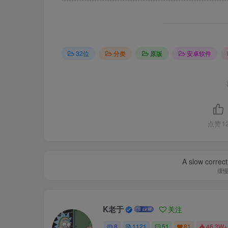
32位
分类
原版
安卓软件
点赞
1
A slow correct
缓
K老于
关注
8
1121
51
81
46.3W+