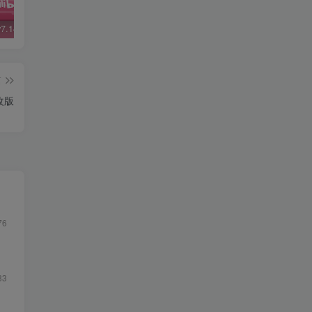
哔哩哔哩v7.14.1精简版
哔哩哔哩v5.48修复版
微信v6.7.3
QQ 
篇
改版
76
33