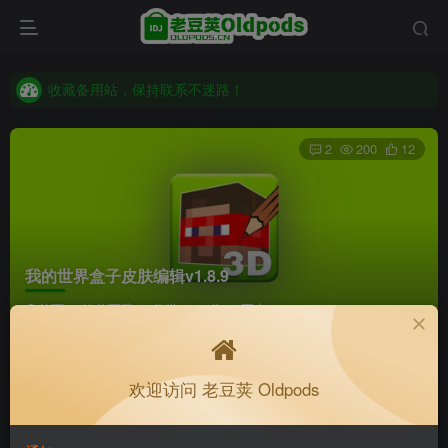
老豆荚 Oldpods版本：v10.3.0 泡芙
收藏备用站，保持联系不迷路！
老豆荚 Oldpods版本：v10.3.0 泡芙
2
200
12
我的世界盒子皮肤编辑v1.8.9
首页
软件下载
分类
32位
正文
K老于
关注
私信
欢迎访问 老豆荚 Oldpods
1个月前更新