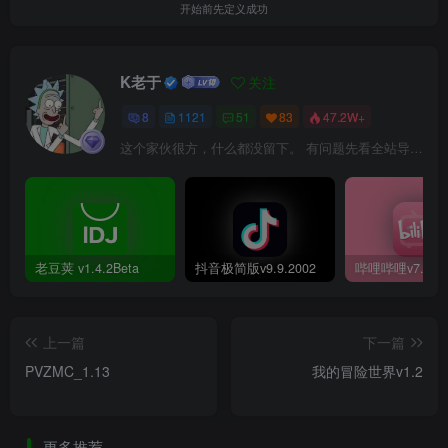
开始前先定义成功
K老于
关注
8
1121
51
83
47.2W+
这个家伙很方，什么都没留下。 有问题先看全站导航页，解决不了再@我！
老豆荚 v1.4.2Beta
抖音极简版v9.9.2002
上一篇
下一篇
PVZMC_1.13
我的冒险世界v1.2
更多推荐