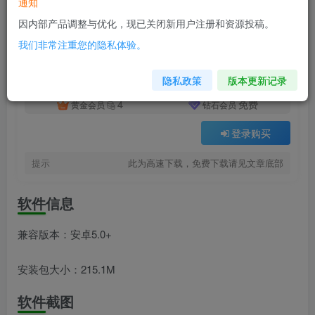
通知
付费资源
沙湖神大人求包养v1.0
因内部产品调整与优化，现已关闭新用户注册和资源投稿。
此内容为付费资源，请付费后查看
我们非常注重您的隐私体验。
8
积分
隐私政策
版本更新记录
4
免费
黄金会员
钻石会员
登录购买
提示
此为高速下载，免费下载请见文章底部
软件信息
兼容版本：安卓5.0+
安装包大小：215.1M
软件截图