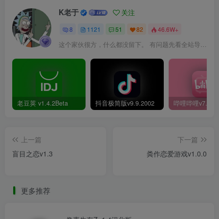
K老于
关注
8
1121
51
82
46.6W+
这个家伙很方，什么都没留下。 有问题先看全站导航页，解决不了再@我！
老豆荚 v1.4.2Beta
抖音极简版v9.9.2002
上一篇
下一篇
盲目之恋v1.3
粪作恋爱游戏v1.0.0
更多推荐