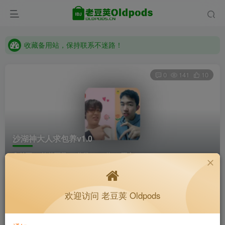
收藏备用站，保持联系不迷路！
老豆荚 Oldpods版本：v10.3.0 泡芙
收藏备用站，保持联系不迷路！
老豆荚 Oldpods版本：v10.3.0 泡芙
0
141
10
沙湖神大人求包养v1.0
首页
软件下载
分类
64位
正文
K老于
关注
私信
欢迎访问 老豆荚 Oldpods
2个月前更新