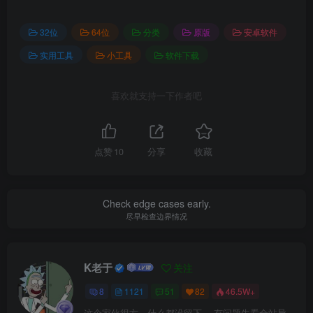
32位
64位
分类
原版
安卓软件
实用工具
小工具
软件下载
喜欢就支持一下作者吧
点赞
10
分享
收藏
Check edge cases early.
尽早检查边界情况
K老于
关注
8
1121
51
82
46.5W+