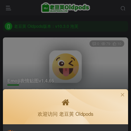
老豆荚 Oldpods版本：v10.3.0 泡芙
收藏备用站，保持联系不迷路！
老豆荚 Oldpods版本：v10.3.0 泡芙
0
79
10
Emoji表情贴图v1.4.65
首页
软件下载
分类
32位
正文
K老于
关注
私信
欢迎访问 老豆荚 Oldpods
2个月前更新