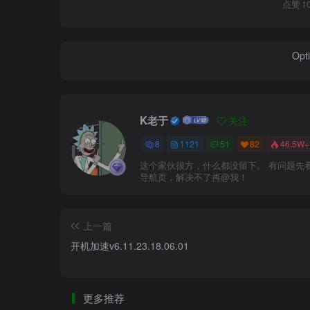
点赞
1
Opti
K老于
关注
8
1121
51
82
46.5W+
这个家伙很方，什么都没留下。 有问题先
导航页，解决不了再@我！
上一篇
开机加速v6.11.23.18.06.01
更多推荐