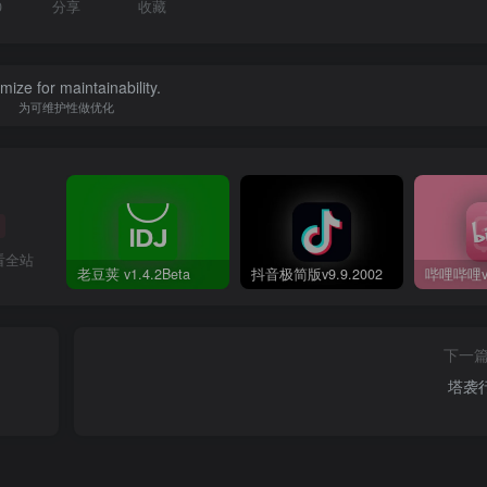
0
分享
收藏
mize for maintainability.
为可维护性做优化
看全站
老豆荚 v1.4.2Beta
抖音极简版v9.9.2002
下一
塔袭