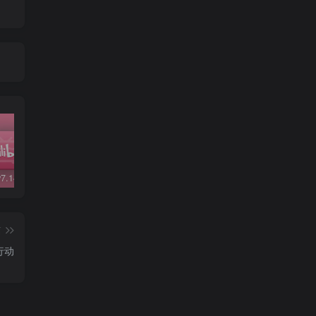
哔哩哔哩v7.14.1精简版
哔哩哔哩v5.48修复版
微信v6.7.3
QQ 
篇
行动