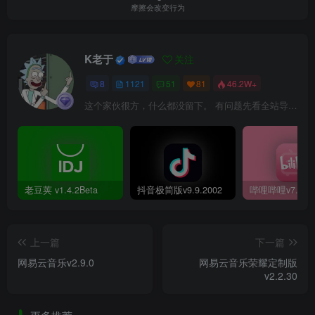
摩擦会改变行为
K老于
关注
8
1121
51
81
46.2W+
这个家伙很方，什么都没留下。 有问题先看全站导航页，解决不了再@我！
老豆荚 v1.4.2Beta
抖音极简版v9.9.2002
上一篇
下一篇
网易云音乐v2.9.0
网易云音乐荣耀定制版
v2.2.30