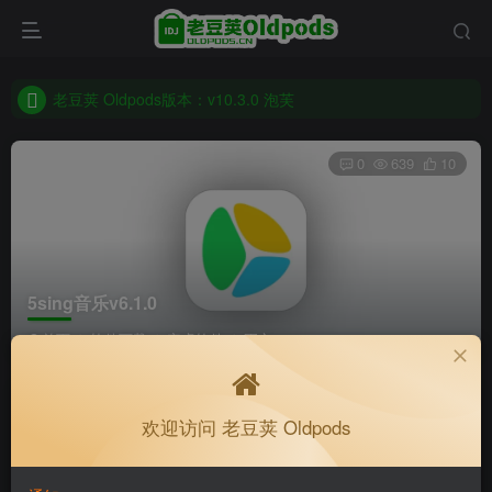
老豆荚 Oldpods版本：v10.3.0 泡芙
收藏备用站，保持联系不迷路！
老豆荚 Oldpods版本：v10.3.0 泡芙
0
639
10
5sing音乐v6.1.0
首页
软件下载
安卓软件
正文
K老于
关注
私信
欢迎访问 老豆荚 Oldpods
8个月前更新