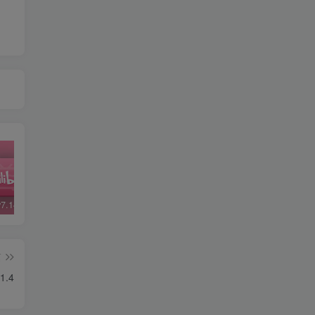
哔哩哔哩v7.14.1精简版
哔哩哔哩v5.48修复版
微信v6.7.3
QQ 
篇
1.4