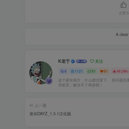
点赞
5
A clear
K老于
关注
8
1121
51
81
46.3W+
这个家伙很方，什么都没留下。 有问题先
导航页，解决不了再@我！
上一篇
迷你DAYZ_1.3.1汉化版