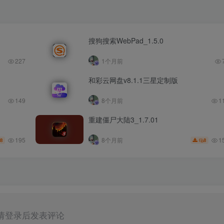
搜狗搜索WebPad_1.5.0
227
1个月前
和彩云网盘v8.1.1三星定制版
149
8个月前
1
重建僵尸大陆3_1.7.01
195
1
8个月前
8
8
请登录后发表评论