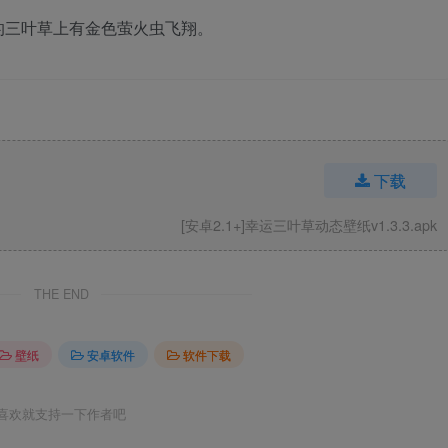
的三叶草上有金色萤火虫飞翔。
下载
[安卓2.1+]幸运三叶草动态壁纸v1.3.3.apk
THE END
壁纸
安卓软件
软件下载
喜欢就支持一下作者吧