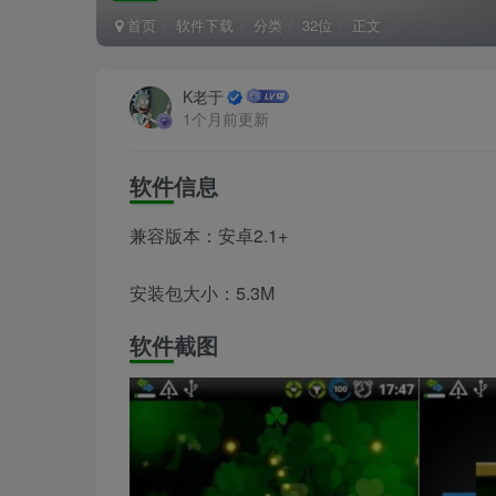
首页
软件下载
分类
32位
正文
K老于
1个月前更新
软件信息
兼容版本：安卓2.1+
安装包大小：5.3M
软件截图