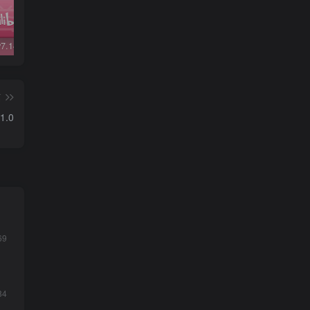
哔哩哔哩v7.14.1精简版
哔哩哔哩v5.48修复版
微信v6.7.3
QQ 
篇
1.0
69
84