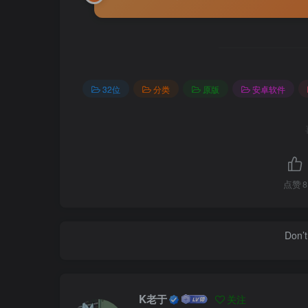
32位
分类
原版
安卓软件
点赞
8
Don’t
K老于
关注