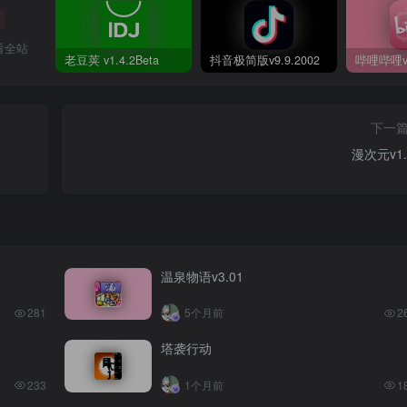
看全站
老豆荚 v1.4.2Beta
抖音极简版v9.9.2002
下一
漫次元​v1.
温泉物语v3.01
281
5个月前
2
塔袭行动
233
1个月前
1