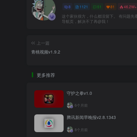
8
1121
51
81
46.2W+
这个家伙很方，什么都没留下。 有问题先
导航页，解决不了再@我！
上一篇
青桃视频v1.9.2
更多推荐
守护之拳v1.0
6个月前
腾讯新闻早晚报v2.8.1343
8个月前