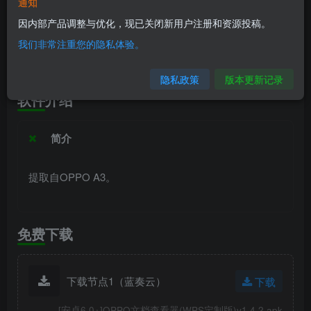
软件信息
通知
因内部产品调整与优化，现已关闭新用户注册和资源投稿。
兼容版本：安卓6.0+
我们非常注重您的隐私体验。
安装包大小：13M
隐私政策
版本更新记录
软件介绍
简介
提取自OPPO A3。
免费下载
下载节点1（蓝奏云）
下载
[安卓6.0+]OPPO文档查看器(WPS定制版)v1.4.2.apk