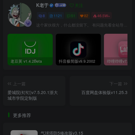
K老于
关注
8
1121
51
82
46.5W+
这个家伙很方，什么都没留下。 有问题先看全站导航页，解决不了再@我！
老豆荚 v1.4.2Beta
抖音极简版v9.9.2002
上一篇
下一篇
爱城院(钉钉)v7.5.20.1浙大
百度网盘体验版v11.25.3
城市学院定制版
更多推荐
气球塔防5修改版v3.15