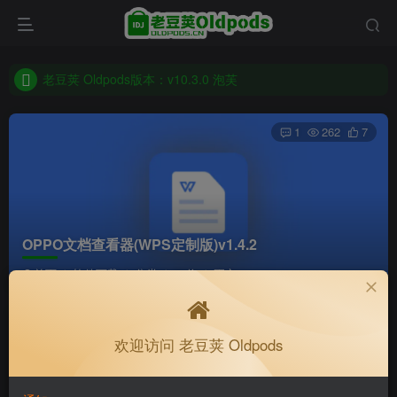
老豆荚 Oldpods版本：v10.3.0 泡芙
收藏备用站，保持联系不迷路！
老豆荚 Oldpods版本：v10.3.0 泡芙
1
262
7
OPPO文档查看器(WPS定制版)v1.4.2
首页
软件下载
分类
32位
正文
K老于
关注
私信
欢迎访问 老豆荚 Oldpods
4个月前更新