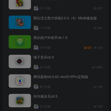
5个月前
210
熊出没之熊大快跑2.0.0（9）Msdk修改版
1个月前
184
两步路户外助手v8.1.0
125
4个月前
8
锤子音乐v2.0
8个月前
1493
腾讯新闻v6.6.60 vivoS15Pro定制版
8个月前
128
剑与魂未见v0.5
2个月前
133