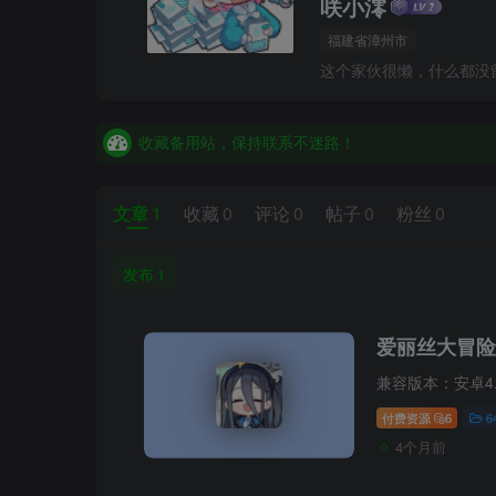
咲小澪
福建省漳州市
收藏备用站，保持联系不迷路！
这个家伙很懒，什么都没
老豆荚 Oldpods版本：v10.3.0 泡芙
收藏备用站，保持联系不迷路！
老豆荚 Oldpods版本：v10.3.0 泡芙
文章
1
收藏
0
评论
0
帖子
0
粉丝
0
发布
1
爱丽丝大冒险v1
兼容版本：安卓4.
付费资源
6
6
4个月前