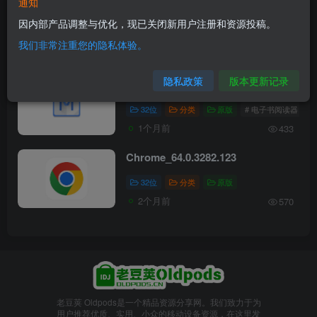
通知
文章
2
收藏
0
评论
0
帖子
0
粉丝
0
因内部产品调整与优化，现已关闭新用户注册和资源投稿。
我们非常注重您的隐私体验。
发布
排序
2
隐私政策
版本更新记录
静读天下专业版v3.0.6
32位
分类
原版
# 电子书阅读器
1个月前
433
Chrome_64.0.3282.123
32位
分类
原版
2个月前
570
老豆荚 Oldpods是一个精品资源分享网。我们致力于为
用户推荐优质、实用、小众的移动设备资源，在这里发