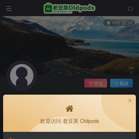
1003
19
关注
私信
Daphnis
收藏备用站，保持联系不迷路！
这个家伙很懒，什么都没留下。
老豆荚 Oldpods版本：v10.3.0 泡芙
欢迎访问 老豆荚 Oldpods
收藏备用站，保持联系不迷路！
老豆荚 Oldpods版本：v10.3.0 泡芙