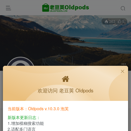
363
5
关注
私信
欢迎访问 老豆荚 Oldpods
xianci
收藏备用站，保持联系不迷路！
这个家伙很懒，什么都没留下。
当前版本：Oldpods v.10.3.0 泡芙
老豆荚 Oldpods版本：v10.3.0 泡芙
新版本更新日志：
收藏备用站，保持联系不迷路！
1.增加模糊搜索功能
2.适配多门语言
老豆荚 Oldpods版本：v10.3.0 泡芙