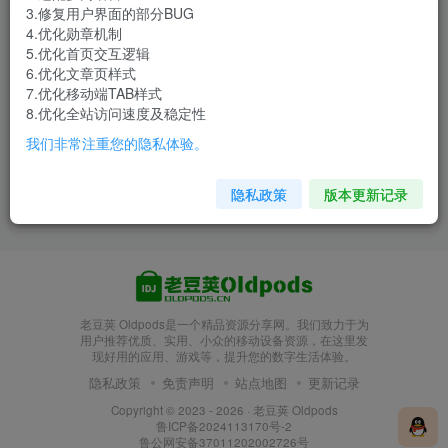
3.修复用户界面的部分BUG
文章
1
收藏
0
评论
0
帖子
0
粉丝
0
4.优化勋章机制
5.优化首页交互逻辑
6.优化文章页样式
发布
排序
1
7.优化移动端TAB样式
8.优化全站访问速度及稳定性
百度地图v9.4.6小米MIX定制版
我们非常注重您的隐私体验。
32位
便捷生活
分类
4个月前
363
隐私政策
版本更新记录
老豆荚 Oldpods是一个精品资源分享网。我们致力于为
用户推荐优质、实用、小众的移动设备资源，在这里发
现好用的应用、游戏等，提升您的数字生活体验。
隐私政策
免责声明
站点地图
更新记录
Copyright © 2023 - 2026 ·
老豆荚 Oldpods
鲁ICP备2024113170号-2
鲁公网安备37011202002726号