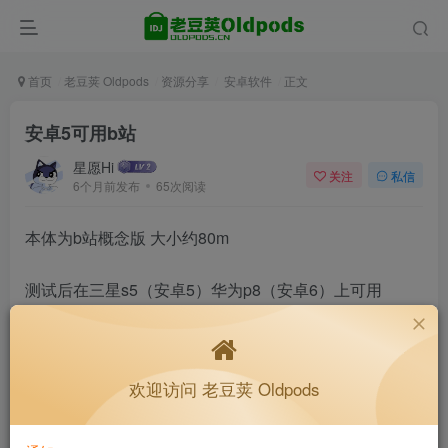
首页
老豆荚 Oldpods
资源分享
安卓软件
正文
安卓5可用b站
星愿Hi
关注
私信
6个月前发布
65次阅读
本体为b站概念版 大小约80m
测试后在三星s5（安卓5）华为p8（安卓6）上可用
账户可登录 大会员评论功能都可正常使用
欢迎访问 老豆荚 Oldpods
已发送oldps@163.com