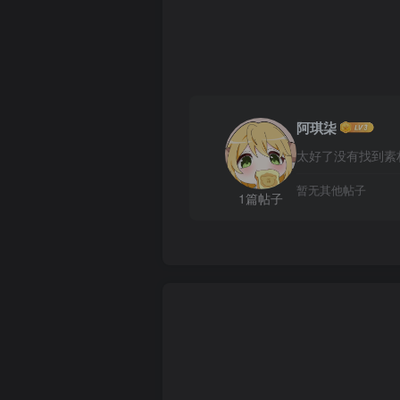
阿琪柒
太好了没有找到素
暂无其他帖子
1篇帖子