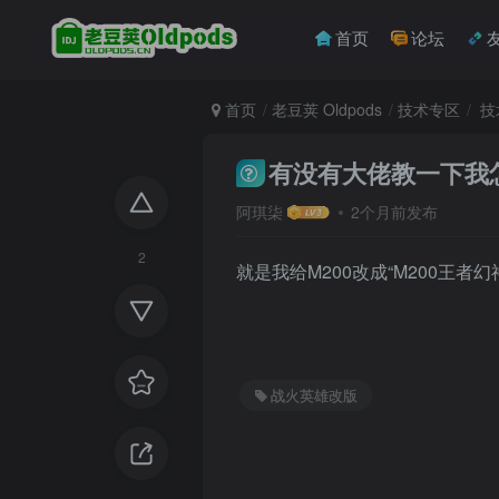
首页
论坛
首页
老豆荚 Oldpods
技术专区
技
有没有大佬教一下我
阿琪柒
2个月前发布
2
就是我给M200改成“M200王者
战火英雄改版