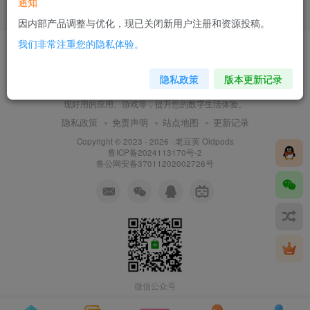
通知
1个月前
175
因内部产品调整与优化，现已关闭新用户注册和资源投稿。
我们非常注重您的隐私体验。
隐私政策
版本更新记录
老豆荚 Oldpods是一个精品资源分享网。我们致力于为
用户推荐优质、实用、小众的移动设备资源，在这里发
现好用的应用、游戏等，提升您的数字生活体验。
隐私政策
免责声明
站点地图
更新记录
Copyright © 2023 - 2026 ·
老豆荚 Oldpods
鲁ICP备2024113170号-2
鲁公网安备37011202002726号
微信公众号