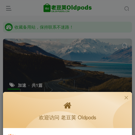
收藏备用站，保持联系不迷路！
老豆荚 Oldpods版本：v10.3.0 泡芙
收藏备用站，保持联系不迷路！
老豆荚 Oldpods版本：v10.3.0 泡芙
加速
共1篇
排序
随机
更新
浏览
点赞
评论
收藏
欢迎访问 老豆荚 Oldpods
Memory Cleaner_1.0
64位
分类
原版