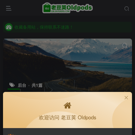
收藏备用站，保持联系不迷路！
老豆荚 Oldpods版本：v10.3.0 泡芙
收藏备用站，保持联系不迷路！
老豆荚 Oldpods版本：v10.3.0 泡芙
后台
共1篇
排序
随机
更新
浏览
点赞
评论
收藏
欢迎访问 老豆荚 Oldpods
Memory Cleaner_1.0
64位
分类
原版