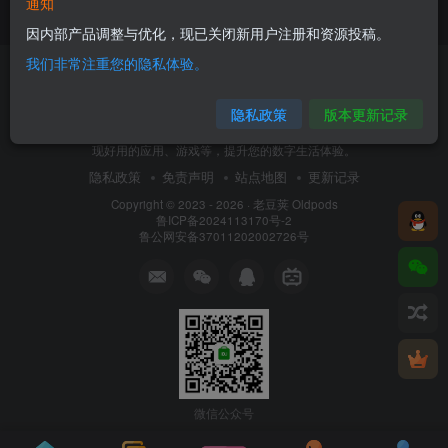
通知
1个月前
175
因内部产品调整与优化，现已关闭新用户注册和资源投稿。
我们非常注重您的隐私体验。
隐私政策
版本更新记录
老豆荚 Oldpods是一个精品资源分享网。我们致力于为
用户推荐优质、实用、小众的移动设备资源，在这里发
现好用的应用、游戏等，提升您的数字生活体验。
隐私政策
免责声明
站点地图
更新记录
Copyright © 2023 - 2026 ·
老豆荚 Oldpods
鲁ICP备2024113170号-2
鲁公网安备37011202002726号
微信公众号