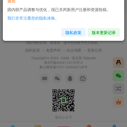
通知
5个月前
1614
因内部产品调整与优化，现已关闭新用户注册和资源投稿。
我们非常注重您的隐私体验。
隐私政策
版本更新记录
老豆荚 Oldpods是一个精品资源分享网。我们致力于为
用户推荐优质、实用、小众的移动设备资源，在这里发
现好用的应用、游戏等，提升您的数字生活体验。
隐私政策
免责声明
站点地图
更新记录
Copyright © 2023 - 2026 ·
老豆荚 Oldpods
鲁ICP备2024113170号-2
鲁公网安备37011202002726号
微信公众号