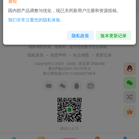
通知
5个月前
1087
因内部产品调整与优化，现已关闭新用户注册和资源投稿。
我们非常注重您的隐私体验。
隐私政策
版本更新记录
老豆荚 Oldpods是一个精品资源分享网。我们致力于为
用户推荐优质、实用、小众的移动设备资源，在这里发
现好用的应用、游戏等，提升您的数字生活体验。
隐私政策
免责声明
站点地图
更新记录
Copyright © 2023 - 2026 ·
老豆荚 Oldpods
鲁ICP备2024113170号-2
鲁公网安备37011202002726号
微信公众号