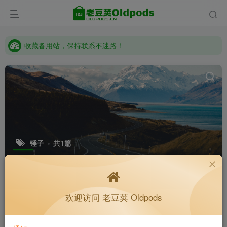
收藏备用站，保持联系不迷路！
老豆荚 Oldpods版本：v10.3.0 泡芙
收藏备用站，保持联系不迷路！
老豆荚 Oldpods版本：v10.3.0 泡芙
锤子
共1篇
排序
随机
更新
浏览
点赞
评论
收藏
欢迎访问 老豆荚 Oldpods
锤子桌面v1.5.1
付费资源
4
32位
主题美化
分类