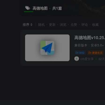
高德地图
共1篇
排序
随机
更新
浏览
点赞
评论
收藏
高德地图v10.25
兼容版本：安卓5.0+
32位
便捷生活
crb爱分享
32