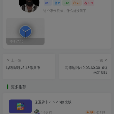
0
2
0
25
859
这个家伙很懒，什么都没留下。
时钟v7.10
上一篇
下一篇
哔哩哔哩v5.48修复版
高德地图v12.03.60.3016红
米定制版
更多推荐
保卫萝卜2_5.2.6修改版
139
1个月前
8