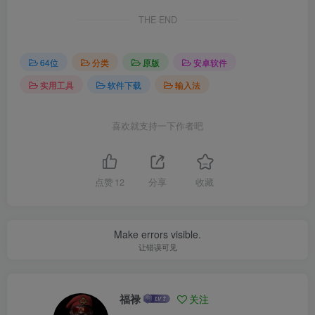
THE END
64位
分类
原版
安卓软件
实用工具
软件下载
输入法
喜欢就支持一下作者吧
点赞
12
分享
收藏
Make errors visible.
让错误可见
福禄
关注