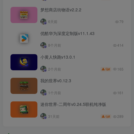
梦想商店街物语v2.2.2
6天前
79
优酷华为深度定制版v11.1.43
8个月前
414
小黄人快跑v13.0.1
165
2个月前
8
我的世界v0.12.3
1个月前
161
迷你世界-二周年v0.24.5联机纯净版
289
31天前
8