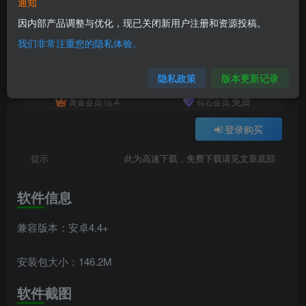
通知
付费资源
已售 3
史诗幻想5_1.0.60
因内部产品调整与优化，现已关闭新用户注册和资源投稿。
此内容为付费资源，请付费后查看
我们非常注重您的隐私体验。
8
积分
隐私政策
版本更新记录
4
免费
黄金会员
钻石会员
登录购买
提示
此为高速下载，免费下载请见文章底部
软件信息
兼容版本：安卓4.4+
安装包大小：146.2M
软件截图