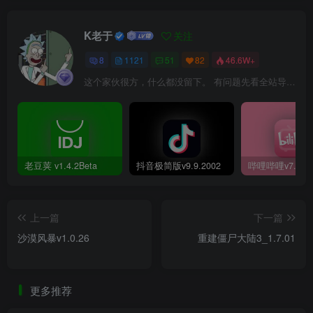
K老于
关注
8
1121
51
82
46.6W+
这个家伙很方，什么都没留下。 有问题先看全站导航页，解决不了再@我！
老豆荚 v1.4.2Beta
抖音极简版v9.9.2002
上一篇
下一篇
沙漠风暴v1.0.26
重建僵尸大陆3_1.7.01
更多推荐