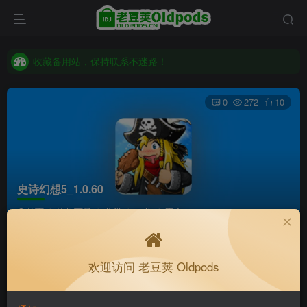
老豆荚 Oldpods版本：v10.3.0 泡芙
收藏备用站，保持联系不迷路！
老豆荚 Oldpods版本：v10.3.0 泡芙
0
272
10
史诗幻想5_1.0.60
首页
软件下载
分类
32位
正文
K老于
关注
私信
欢迎访问 老豆荚 Oldpods
4个月前更新