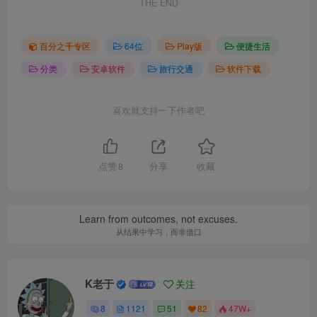
THE END
百分之千专区
64位
Play版
便捷生活
分类
安卓软件
旅行交通
软件下载
喜欢就支持一下作者吧
点赞
8
分享
收藏
Learn from outcomes, not excuses.
从结果中学习，而非借口
K老于
关注
8
1121
51
82
47W+