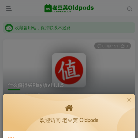
收藏备用站，保持联系不迷路！
老豆荚 Oldpods版本：v10.3.0 泡芙
收藏备用站，保持联系不迷路！
老豆荚 Oldpods版本：v10.3.0 泡芙
0
151
8
什么值得买Play版v11.1.5
首页
软件下载
分类
64位
正文
K老于
关注
私信
欢迎访问 老豆荚 Oldpods
4个月前更新