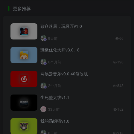
更多推荐
致命迷局：玩具匠v1.0
9天前
66
班级优化大师v3.0.18
6个月前
198
网易云音乐v9.0.40修改版
2个月前
848
生死鳌太线v1.1
33天前
152
我的汤姆猫v1.0
6天前
218