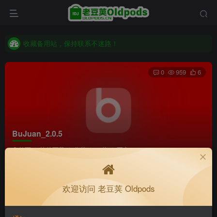
收藏备用站，保持联系不迷路！
老豆荚 Oldpods版本：v10.3.0 泡芙
收藏备用站，保持联系不迷路！
老豆荚 Oldpods版本：v10.3.0 泡芙
0
959
6
BuJuan_2.0.5
首页
软件下载
分类
64位
正文
安康actually
关注
私信
欢迎访问 老豆荚 Oldpods
5个月前更新