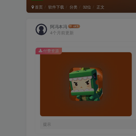
首页
软件下载
分类
32位
正文
阿冯本冯
4个月前更新
付费资源
提示