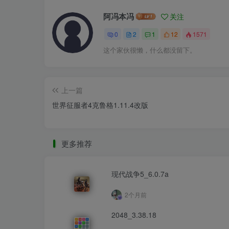
阿冯本冯
关注
0
2
1
12
1571
这个家伙很懒，什么都没留下。
上一篇
世界征服者4克鲁格1.11.4改版
更多推荐
现代战争5_6.0.7a
2个月前
2048_3.38.18