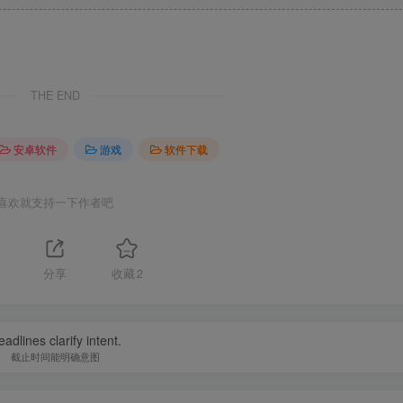
THE END
安卓软件
游戏
软件下载
喜欢就支持一下作者吧
分享
收藏
2
adlines clarify intent.
截止时间能明确意图