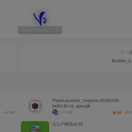
ShootingPlus V3_3.0.1.682 OPPO版
下一
BuJuan_2.
PojavLauncher_foxglove-20240709-
045018f-v3_openjdk
1
360
1个月前
8
大江户物语v2.02