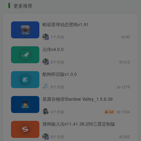
更多推荐
帕诺星球动态壁纸v1.91
1个月前
90
点传v4.0.0
6个月前
312
酷狗怀旧版v1.0.0
6个月前
1279
星露谷物语Stardew Valley_1.5.6.39
1034
4个月前
8
搜狗输入法v11.41.38.250三星定制版
8个月前
262