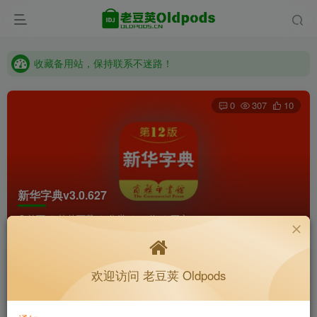
收藏备用站，保持联系不迷路！
老豆荚 Oldpods版本：v10.3.0 泡芙
收藏备用站，保持联系不迷路！
老豆荚 Oldpods版本：v10.3.0 泡芙
0
307
10
新华字典v3.0.627
首页
软件下载
分类
32位
正文
等我想好昵称再说
关注
私信
欢迎访问 老豆荚 Oldpods
4个月前更新