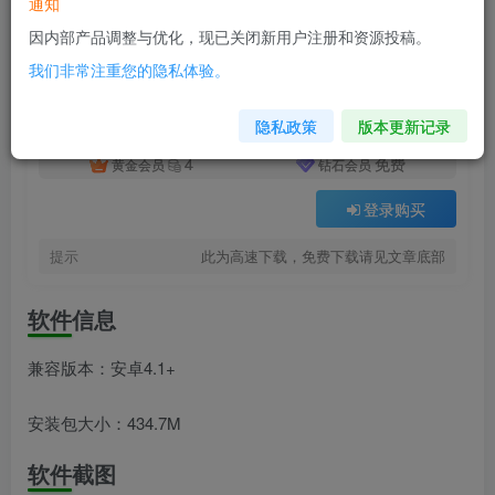
通知
付费资源
已售 14
韵律源点v1.9.0
因内部产品调整与优化，现已关闭新用户注册和资源投稿。
此内容为付费资源，请付费后查看
我们非常注重您的隐私体验。
8
积分
隐私政策
版本更新记录
4
免费
黄金会员
钻石会员
登录购买
提示
此为高速下载，免费下载请见文章底部
软件信息
兼容版本：安卓4.1+
安装包大小：434.7M
软件截图