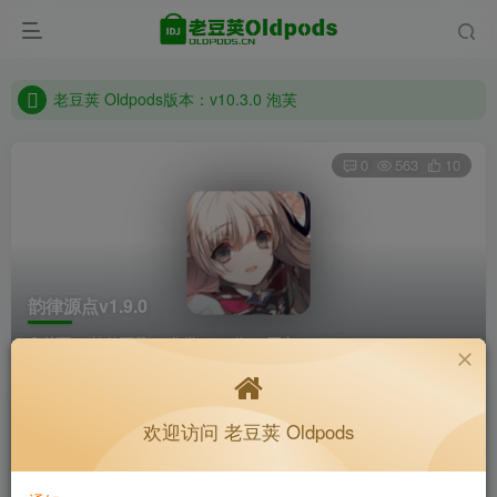
老豆荚 Oldpods版本：v10.3.0 泡芙
收藏备用站，保持联系不迷路！
老豆荚 Oldpods版本：v10.3.0 泡芙
0
563
10
韵律源点v1.9.0
首页
软件下载
分类
32位
正文
逐梦-3
关注
私信
欢迎访问 老豆荚 Oldpods
4个月前更新