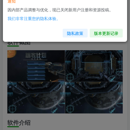
软件信息
通知
因内部产品调整与优化，现已关闭新用户注册和资源投稿。
兼容版本：安卓4.1+
我们非常注重您的隐私体验。
安装包大小：55.5M
隐私政策
版本更新记录
软件截图
软件介绍