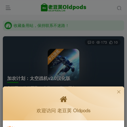
老豆荚 Oldpods版本：v10.3.0 泡芙
收藏备用站，保持联系不迷路！
老豆荚 Oldpods版本：v10.3.0 泡芙
0
173
10
加农计划：太空战机v2.0汉化版
首页
软件下载
分类
32位
正文
K老于
关注
私信
欢迎访问 老豆荚 Oldpods
2个月前更新