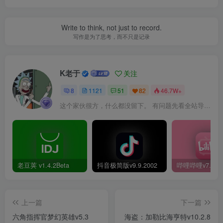
Write to think, not just to record.
写作是为了思考，而不只是记录
K老于
关注
8
1121
51
82
46.7W+
这个家伙很方，什么都没留下。 有问题先看全站导航页，解决不了再@我！
老豆荚 v1.4.2Beta
抖音极简版v9.9.2002
上一篇
下一篇
六角指挥官梦幻英雄v5.3
海盗：加勒比海亨特v10.2.8