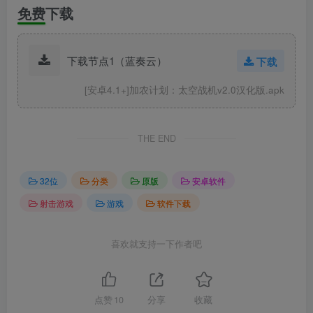
免费下载
下载节点1（蓝奏云）
下载
[安卓4.1+]加农计划：太空战机v2.0汉化版.apk
THE END
32位
分类
原版
安卓软件
射击游戏
游戏
软件下载
喜欢就支持一下作者吧
点赞
10
分享
收藏