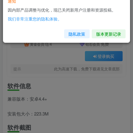
通知
付费资源
已售 12
我的世界地下城v3.0
因内部产品调整与优化，现已关闭新用户注册和资源投稿。
此内容为付费资源，请付费后查看
我们非常注重您的隐私体验。
8
积分
隐私政策
版本更新记录
4
免费
黄金会员
钻石会员
登录购买
提示
此为高速下载，免费下载请见文章底部
软件信息
兼容版本：安卓4.4+
安装包大小：223.3M
软件截图