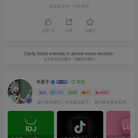
喜欢就支持一下作者吧
点赞
12
分享
收藏
2
Clarity beats intensity in almost every decision.
在几乎所有决策中，清晰胜过用力
K老于
关注
8
1121
51
81
46W+
这个家伙很方，什么都没留下。 有问题先看全站导航页，解决不了再@我！