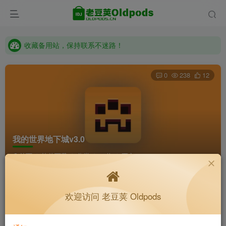
收藏备用站，保持联系不迷路！
老豆荚 Oldpods版本：v10.3.0 泡芙
收藏备用站，保持联系不迷路！
老豆荚 Oldpods版本：v10.3.0 泡芙
0
238
12
我的世界地下城v3.0
首页
软件下载
分类
32位
正文
K老于
关注
私信
欢迎访问 老豆荚 Oldpods
1个月前更新