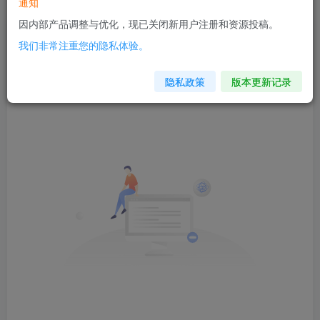
通知
老豆荚 Oldpods版本：v10.3.0 泡芙
因内部产品调整与优化，现已关闭新用户注册和资源投稿。
文章
0
收藏
0
评论
3
帖子
1
粉丝
1
我们非常注重您的隐私体验。
发布
排序
0
隐私政策
版本更新记录