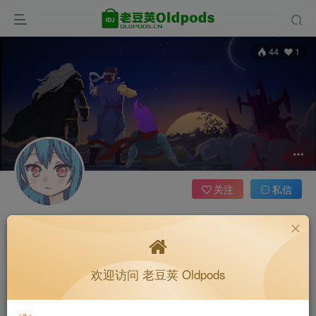
44
1
关注
私信
三万天
江西省南昌市
收藏备用站，保持联系不迷路！
或许永不相见但我永远怀念
欢迎访问 老豆荚 Oldpods
老豆荚 Oldpods版本：v10.3.0 泡芙
收藏备用站，保持联系不迷路！