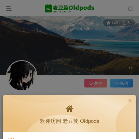
1481
51
关注
私信
糯吟
收藏备用站，保持联系不迷路！
呜呼！地板正以每秒9.8m的速度上升，这简直是奇迹！
老豆荚 Oldpods版本：v10.3.0 泡芙
欢迎访问 老豆荚 Oldpods
收藏备用站，保持联系不迷路！
老豆荚 Oldpods版本：v10.3.0 泡芙