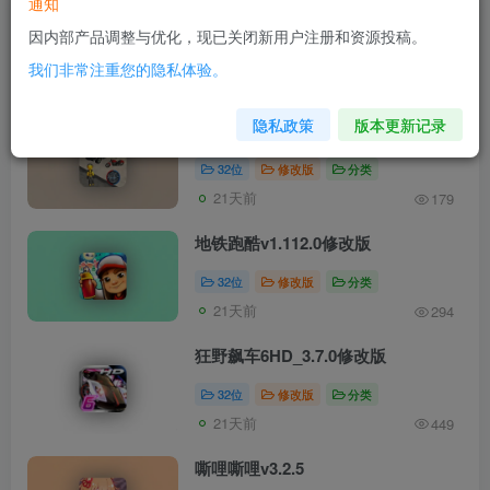
通知
文章
5
收藏
0
评论
3
帖子
0
粉丝
0
因内部产品调整与优化，现已关闭新用户注册和资源投稿。
我们非常注重您的隐私体验。
发布
排序
5
隐私政策
版本更新记录
火柴人绳索英雄迈阿密v1.0.1修改版
32位
修改版
分类
21天前
179
地铁跑酷v1.112.0修改版
32位
修改版
分类
21天前
294
狂野飙车6HD_3.7.0修改版
32位
修改版
分类
21天前
449
嘶哩嘶哩v3.2.5