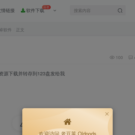
分类
友情链接
软件下载
卓软件
正文
100
资源下载并转存到123盘发给我
5
欢迎访问 老豆荚 Oldpods